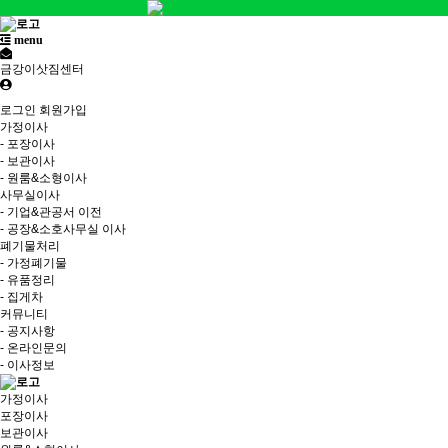
menu
금강이삿짐센터
로그인
회원가입
가정이사
- 포장이사
- 보관이사
- 원룸&소형이사
사무실이사
- 기업&관공서 이전
- 공장&소호사무실 이사
폐기물처리
- 가정폐기물
- 유품정리
- 집게차
커뮤니티
- 공지사항
- 온라인문의
- 이사정보
가정이사
포장이사
보관이사