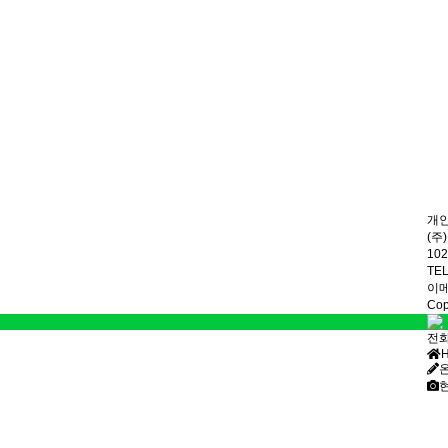
개
(주
10
TEL
이메일
Cop
전