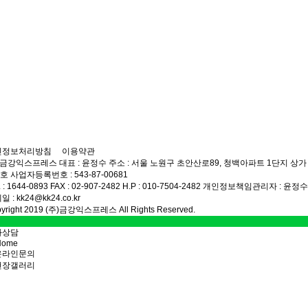
인정보처리방침
이용약관
)금강익스프레스
대표 : 윤정수
주소 : 서울 노원구 초안산로89, 청백아파트 1단지 상가
2호
사업자등록번호 : 543-87-00681
 : 1644-0893
FAX : 02-907-2482
H.P : 010-7504-2482
개인정보책임관리자 : 윤정수
 : kk24@kk24.co.kr
yright 2019 (주)금강익스프레스 All Rights Reserved.
화상담
Home
온라인문의
현장갤러리