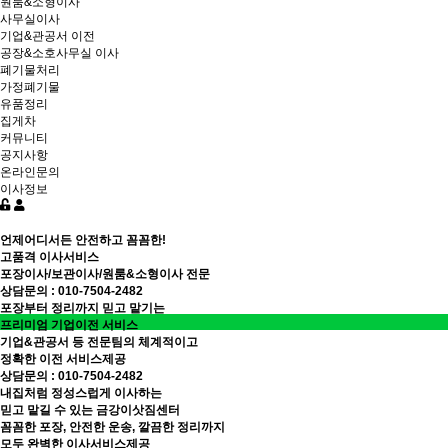
원룸&소형이사
사무실이사
기업&관공서 이전
공장&소호사무실 이사
폐기물처리
가정폐기물
유품정리
집게차
커뮤니티
공지사항
온라인문의
이사정보
언제어디서든 안전하고 꼼꼼한!
고품격 이사서비스
포장이사/보관이사/원룸&소형이사 전문
상담문의 : 010-7504-2482
포장부터 정리까지 믿고 맡기는
프리미엄 기업이전 서비스
기업&관공서 등 전문팀의 체계적이고
정확한 이전 서비스제공
상담문의 : 010-7504-2482
내집처럼 정성스럽게 이사하는
믿고 맡길 수 있는 금강이삿짐센터
꼼꼼한 포장, 안전한 운송, 깔끔한 정리까지
모두 완벽한 이사서비스제공