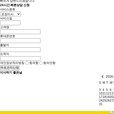
빠르게 답변드리겠습니다.
24시간 빠른상담 신청
서비스종류
서비스일
고객명
휴대폰번호
출발지
도착지
개인정보처리방침
동의함
동의안함
무료견적신청
이사하기 좋은날
2026
S
M
T
W
3
4
5
6
10
11
12
13
17
18
19
20
24
25
26
27
31