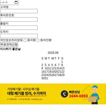
고객명
휴대폰번호
출발지
도착지
개인정보처리방침
동의함
동의안함
무료견적신청
이사하기 좋은날
2026.08
S
M
T
W
T
F
S
1
2
3
4
5
6
7
8
9
10
11
12
13
14
15
16
17
18
19
20
21
22
23
24
25
26
27
28
29
30
31