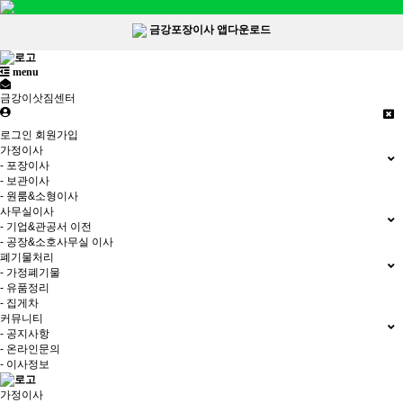
금강포장이사 앱다운로드
menu
금강이삿짐센터
로그인
회원가입
가정이사
- 포장이사
- 보관이사
- 원룸&소형이사
사무실이사
- 기업&관공서 이전
- 공장&소호사무실 이사
폐기물처리
- 가정폐기물
- 유품정리
- 집게차
커뮤니티
- 공지사항
- 온라인문의
- 이사정보
가정이사