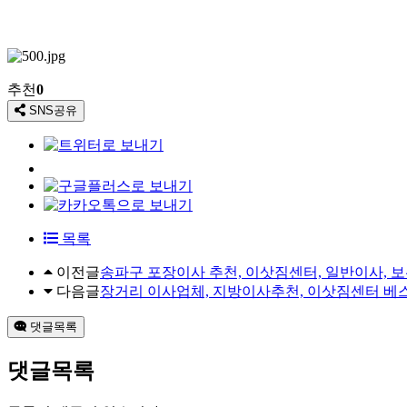
추천
0
SNS공유
목록
이전글
송파구 포장이사 추천, 이삿짐센터, 일반이사, 
다음글
장거리 이사업체, 지방이사추천, 이삿짐센터 베
댓글목록
댓글목록