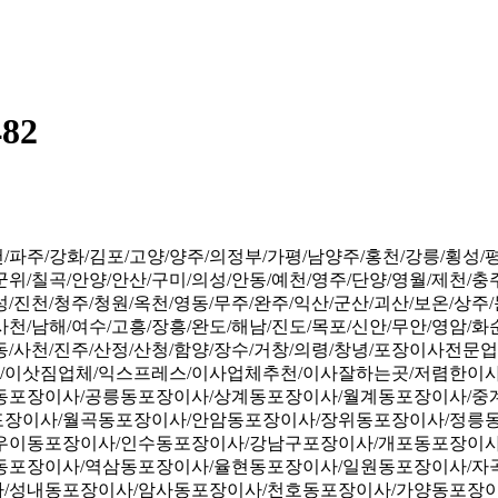
482
/파주/강화/김포/고양/양주/의정부/가평/남양주/홍천/강릉/횡성/평
군위/칠곡/안양/안산/구미/의성/안동/예천/영주/단양/영월/제천/충
성/진천/청주/청원/옥천/영동/무주/완주/익산/군산/괴산/보온/상주/
/사천/남해/여수/고흥/장흥/완도/해남/진도/목포/신안/무안/영암
/하동/사천/진주/산정/산청/함양/장수/거창/의령/창녕/포장이사
체/이삿짐업체/익스프레스/이사업체추천/이사잘하는곳/저렴한이
동포장이사/공릉동포장이사/상계동포장이사/월계동포장이사/중
장이사/월곡동포장이사/안암동포장이사/장위동포장이사/정릉동
우이동포장이사/인수동포장이사/강남구포장이사/개포동포장이사
동포장이사/역삼동포장이사/율현동포장이사/일원동포장이사/자
/성내동포장이사/암사동포장이사/천호동포장이사/가양동포장이