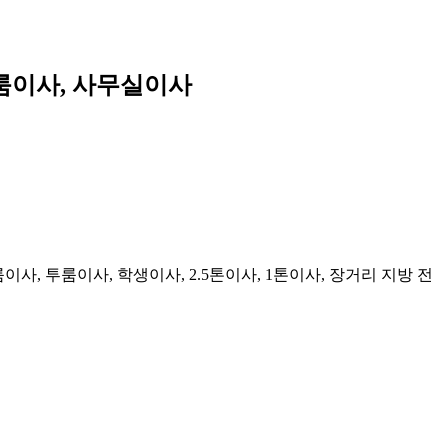
원룸이사, 사무실이사
, 투룸이사, 학생이사, 2.5톤이사, 1톤이사, 장거리 지방 전