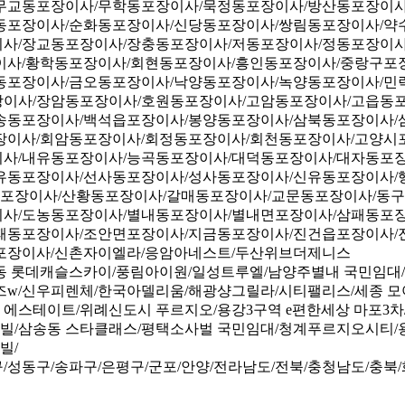
무교동포장이사/무학동포장이사/묵정동포장이사/방산동포장이사
동포장이사/순화동포장이사/신당동포장이사/쌍림동포장이사/약
사/장교동포장이사/장충동포장이사/저동포장이사/정동포장이사
이사/황학동포장이사/회현동포장이사/흥인동포장이사/중랑구포
동포장이사/금오동포장이사/낙양동포장이사/녹양동포장이사/민
이사/장암동포장이사/호원동포장이사/고암동포장이사/고읍동포
송동포장이사/백석읍포장이사/봉양동포장이사/삼북동포장이사/
장이사/회암동포장이사/회정동포장이사/회천동포장이사/고양시
사/내유동포장이사/능곡동포장이사/대덕동포장이사/대자동포장
유동포장이사/선사동포장이사/성사동포장이사/신유동포장이사/
동포장이사/산황동포장이사/갈매동포장이사/교문동포장이사/동
사/도농동포장이사/별내동포장이사/별내면포장이사/삼패동포장
패동포장이사/조안면포장이사/지금동포장이사/진건읍포장이사/
포장이사/신촌자이엘라/응암아네스트/두산위브더제니스
 롯데캐슬스카이/풍림아이원/일성트루엘/남양주별내 국민임대/
즈w/신우피렌체/한국아델리움/해광샹그릴라/시티팰리스/세종 모아
 에스테이트/위례신도시 푸르지오/용강3구역 e편한세상 마포3
빌/삼송동 스타클래스/평택소사벌 국민임대/청계푸르지오시티/용
빌/
/성동구/송파구/은평구/군포/안양/전라남도/전북/충청남도/충북/