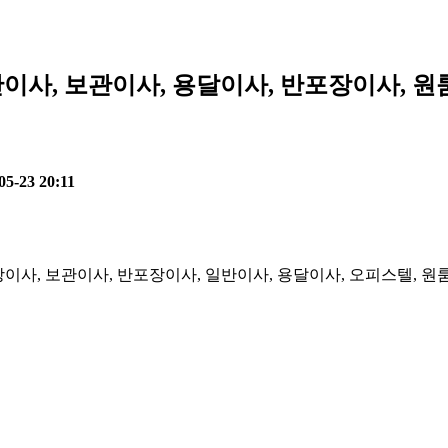
이사, 보관이사, 용달이사, 반포장이사, 
05-23 20:11
, 보관이사, 반포장이사, 일반이사, 용달이사, 오피스텔, 원룸이사