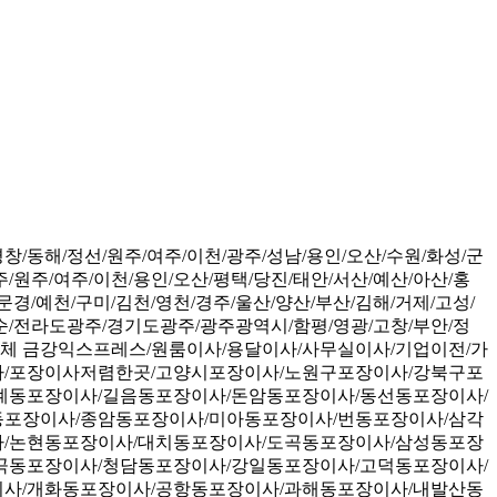
창/동해/정선/원주/여주/이천/광주/성남/용인/오산/수원/화성/군
주/원주/여주/이천/용인/오산/평택/당진/태안/서산/예산/아산/홍
문경/예천/구미/김천/영천/경주/울산/양산/부산/김해/거제/고성/
/화순/전라도광주/경기도광주/광주광역시/함평/영광/고창/부안/정
전문업체 금강익스프레스/원룸이사/용달이사/사무실이사/기업이전/가
사/포장이사저렴한곳/고양시포장이사/노원구포장이사/강북구포
계동포장이사/길음동포장이사/돈암동포장이사/동선동포장이사/
포장이사/종암동포장이사/미아동포장이사/번동포장이사/삼각
/논현동포장이사/대치동포장이사/도곡동포장이사/삼성동포장
곡동포장이사/청담동포장이사/강일동포장이사/고덕동포장이사/
사/개화동포장이사/공항동포장이사/과해동포장이사/내발산동