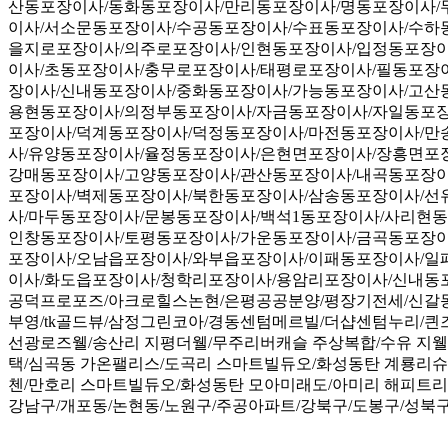
산동포장이사/동화동포장이사/만리동포장이사/명동포장이사/
이사/서소문동포장이사/수공동포장이사/수표동포장이사/수하
을지로포장이사/의주로포장이사/인현동포장이사/입정동포장이
이사/초동포장이사/충무로포장이사/태평로포장이사/필동포장
장이사/신내동포장이사/중화동포장이사/가능동포장이사/고산
용현동포장이사/의정부동포장이사/자금동포장이사/자일동포장
포장이사/덕계동포장이사/덕정동포장이사/마전동포장이사/만
사/유양동포장이사/율정동포장이사/은현면포장이사/장흥면포
강매동포장이사/고양동포장이사/관산동포장이사/내곡동포장이
포장이사/벽제동포장이사/북한동포장이사/삼송동포장이사/선
사/마두동포장이사/문봉동포장이사/백석1동포장이사/사리현
인창동포장이사/토평동포장이사/가운동포장이사/금곡동포장이
포장이사/오남읍포장이사/와부읍포장이사/이패동포장이사/일
이사/화도읍포장이사/청학리포장이사/용암리포장이사/신내동
공덕프로포즈/아크로힐스논현/은평공공분양/평장기전세/신갈동
부영/tk골드뷰/삼정그린코아/경동센텀메르빌/더샵센텀누리/킌
선광로즈웰/송산리 지평더웰/무주리버캐슬 주상복합/수유 지웰
택/심곡동 가온팰리스/도곡리 스마트빌듀오/화성동탄 계룡리슈
첸/만호리 스마트빌듀오/화성동탄 모아미래도/아미리 해피트리
강남구/개포동/논현동/노원구/주공아파트/강북구/도봉구/성북구