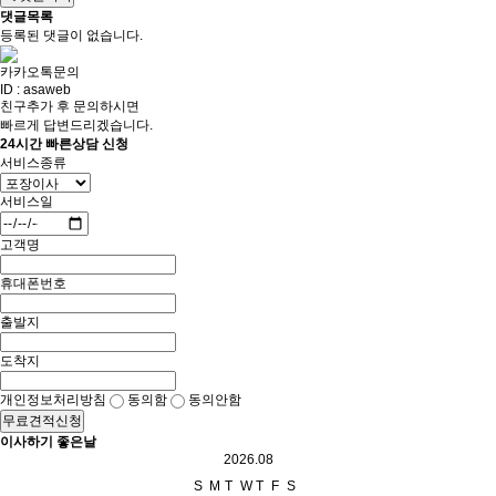
댓글목록
등록된 댓글이 없습니다.
카카오톡문의
ID : asaweb
친구추가 후 문의하시면
빠르게 답변드리겠습니다.
24시간 빠른상담 신청
서비스종류
서비스일
고객명
휴대폰번호
출발지
도착지
개인정보처리방침
동의함
동의안함
무료견적신청
이사하기 좋은날
2026.08
S
M
T
W
T
F
S