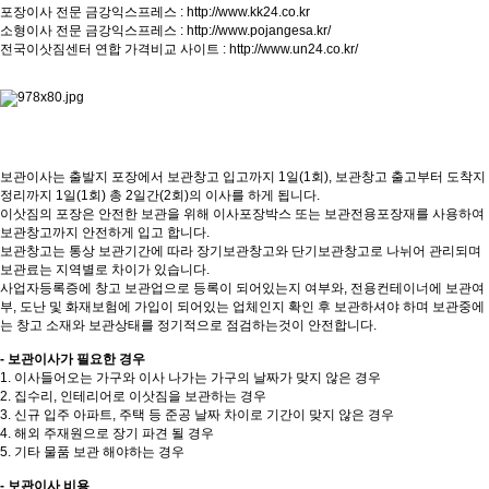
포장이사 전문 금강익스프레스 :
http://www.kk24.co.kr
소형이사 전문 금강익스프레스 :
http://www.pojangesa.kr/
전국이삿짐센터 연합 가격비교 사이트 :
http://www.un24.co.kr/
보관이사는 출발지 포장에서 보관창고 입고까지 1일(1회), 보관창고 출고부터 도착지
정리까지 1일(1회) 총 2일간(2회)의 이사를 하게 됩니다.
이삿짐의 포장은 안전한 보관을 위해 이사포장박스 또는 보관전용포장재를 사용하여
보관창고까지 안전하게 입고 합니다.
보관창고는 통상 보관기간에 따라 장기보관창고와 단기보관창고로 나뉘어 관리되며
보관료는 지역별로 차이가 있습니다.
사업자등록증에 창고 보관업으로 등록이 되어있는지 여부와, 전용컨테이너에 보관여
부, 도난 및 화재보험에 가입이 되어있는 업체인지 확인 후 보관하셔야 하며 보관중에
는 창고 소재와 보관상태를 정기적으로 점검하는것이 안전합니다.
- 보관이사가 필요한 경우
1. 이사들어오는 가구와 이사 나가는 가구의 날짜가 맞지 않은 경우
2. 집수리, 인테리어로 이삿짐을 보관하는 경우
3. 신규 입주 아파트, 주택 등 준공 날짜 차이로 기간이 맞지 않은 경우
4. 해외 주재원으로 장기 파견 될 경우
5. 기타 물품 보관 해야하는 경우
- 보관이사 비용