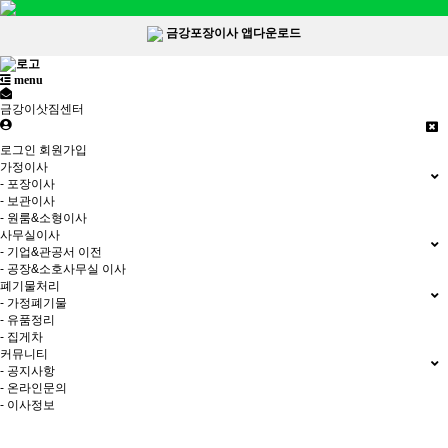
금강포장이사 앱다운로드
menu
금강이삿짐센터
로그인
회원가입
가정이사
- 포장이사
- 보관이사
- 원룸&소형이사
사무실이사
- 기업&관공서 이전
- 공장&소호사무실 이사
폐기물처리
- 가정폐기물
- 유품정리
- 집게차
커뮤니티
- 공지사항
- 온라인문의
- 이사정보