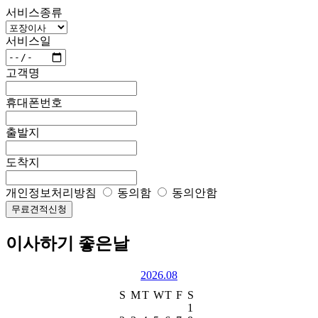
서비스종류
서비스일
고객명
휴대폰번호
출발지
도착지
개인정보처리방침
동의함
동의안함
무료견적신청
이사하기 좋은날
2026.08
S
M
T
W
T
F
S
1