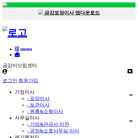
금강포장이사 앱다운로드
menu
금강이삿짐센터
로그인
회원가입
가정이사
- 포장이사
- 보관이사
- 원룸&소형이사
사무실이사
- 기업&관공서 이전
- 공장&소호사무실 이사
폐기물처리