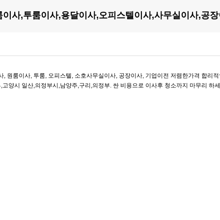
룸이사,투룸이사,용달이사,오피스텔이사,사무실이사,공
사, 원룸이사, 투룸, 오피스텔, 소호사무실이사, 공장이사, 기업이전 저렴한가격 합리
의정부,고양시 일산,의정부시,남양주,구리,의정부. 싼 비용으로 이사후 청소까지 마무