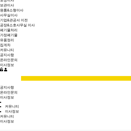
포장이사
보관이사
원룸&소형이사
사무실이사
기업&관공서 이전
공장&소호사무실 이사
폐기물처리
가정폐기물
유품정리
집게차
커뮤니티
공지사항
온라인문의
이사정보
공지사항
온라인문의
이사정보
커뮤니티
이사정보
커뮤니티
이사정보