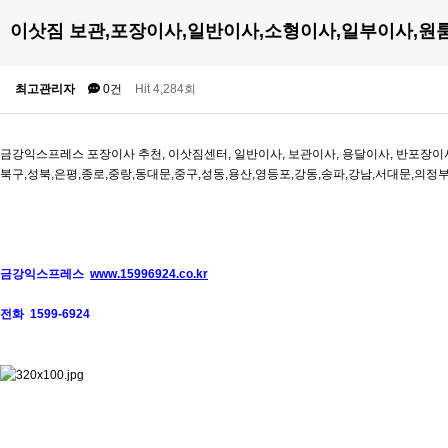
이삿짐 보관,포장이사,일반이사,소형이사,일부이사,원
최고관리자
0건
Hit 4,284회
금강익스프레스 포장이사 추천, 이삿짐센터, 일반이사, 보관이사, 용달이사, 반포장이
북구,성북,은평,종로,중랑,동대문,중구,성동,용산,영등포,강동,송파,강남,서대문,
금강익스프레스
www.15996924.co.kr
전화 1599-6924