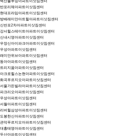
벽산블루밍아파트이삿짐센터
반포리체아파트이삿짐센터
현대프라임아파트이삿짐센터
방배래미안아트힐아파트이삿짐센터
신반포2차아파트이삿짐센터
강서힐스테이트아파트이삿짐센터
신내시영아파트이삿짐센터
우장신아이파크아파트이삿짐센터
우성아파트이삿짐센터
래미안위브아파트이삿짐센터
동아아파트이삿짐센터
트리지움아파트이삿짐센터
아크로힐스논현아파트이삿짐센터
화곡푸르지오아파트이삿짐센터
서울가든빌라아파트이삿짐센터
파크리오아파트이삿짐센터
우성아파트이삿짐센터
서월아파트이삿짐센터
리버힐삼성아파트이삿짐센터
도봉한신아파트이삿짐센터
관악푸르지오아파트이삿짐센터
대흥태영아파트이삿짐센터
두산아파트이삿짐센터