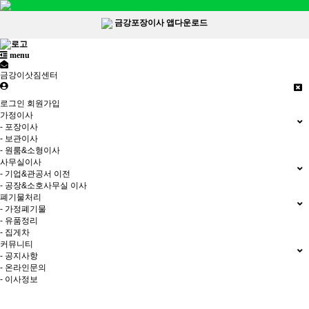
금강포장이사 앱다운로드
menu
금강이삿짐센터
로그인
회원가입
가정이사
- 포장이사
- 보관이사
- 원룸&소형이사
사무실이사
- 기업&관공서 이전
- 공장&소호사무실 이사
폐기물처리
- 가정폐기물
- 유품정리
- 집게차
커뮤니티
- 공지사항
- 온라인문의
- 이사정보