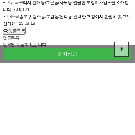
이전글
구리시 갈매동/교문동/사노동 깔끔한 포장이사업체를 소개합
23.08.21
니다.
다음글
종로구 당주동/도렴동/돈의동 완벽한 포장이사 간절히 찾고계
23.08.18
신가요?
댓글목록
댓글목록
등록된 댓글이 없습니다.
전화상담
카카오톡문의
ID : asaweb
친구추가 후 문의하시면
빠르게 답변드리겠습니다.