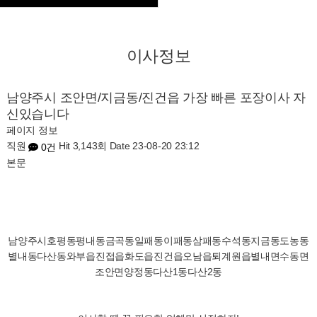
이사정보
남양주시 조안면/지금동/진건읍 가장 빠른 포장이사 자
신있습니다
페이지 정보
직원
Hit 3,143회
Date 23-08-20 23:12
0건
본문
남양주시호평동평내동금곡동일패동이패동삼패동수석동지금동도농동
별내동다산동와부읍진접읍화도읍진건읍오남읍퇴계원읍별내면수동면
조안면양정동다산1동다산2동