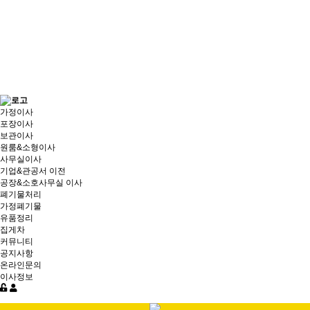
가정이사
포장이사
보관이사
원룸&소형이사
사무실이사
기업&관공서 이전
공장&소호사무실 이사
폐기물처리
가정폐기물
유품정리
집게차
커뮤니티
공지사항
온라인문의
이사정보