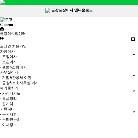
금강포장이사 앱다운로드
menu
금강이삿짐센터
로그인
회원가입
가정이사
- 포장이사
- 보관이사
- 원룸&소형이사
사무실이사
- 기업&관공서 이전
- 공장&소호사무실 이사
폐기물처리
- 가정폐기물
- 유품정리
- 집게차
커뮤니티
- 공지사항
- 온라인문의
- 이사정보