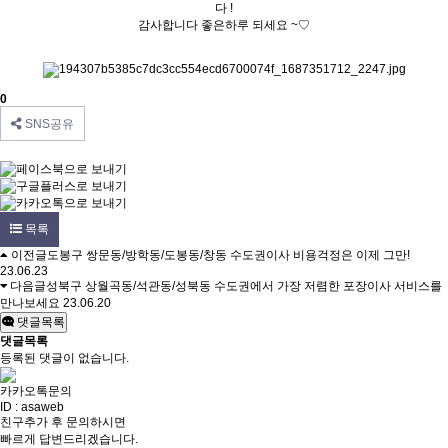
다 !
감사합니다 좋은하루 되세요 ~♡
0
SNS공유
목록
이전글
도봉구 쌍문동/방학동/도봉동/창동 수도권이사 비용걱정은 이제 그만!
23.06.23
다음글
성북구 상월곡동/석관동/성북동 수도권에서 가장 저렴한 포장이사 서비스를
만나보세요
23.06.20
댓글목록
댓글목록
등록된 댓글이 없습니다.
카카오톡문의
ID : asaweb
친구추가 후 문의하시면
빠르게 답변드리겠습니다.