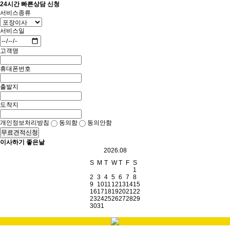
24시간 빠른상담 신청
서비스종류
서비스일
고객명
휴대폰번호
출발지
도착지
개인정보처리방침
동의함
동의안함
무료견적신청
이사하기 좋은날
2026.08
S
M
T
W
T
F
S
1
2
3
4
5
6
7
8
9
10
11
12
13
14
15
16
17
18
19
20
21
22
23
24
25
26
27
28
29
30
31