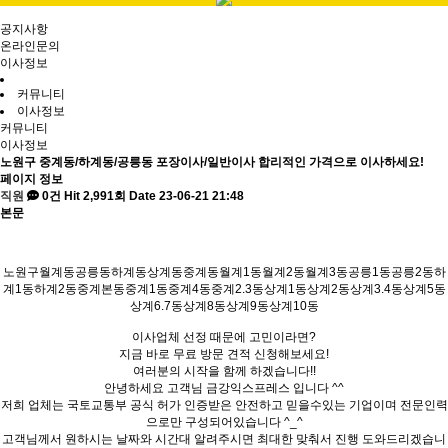
공지사항
온라인문의
이사정보
커뮤니티
이사정보
커뮤니티
이사정보
노원구 중계동/하계동/공릉동 포장이사/일반이사 합리적인 가격으로 이사하세요!
페이지 정보
직원
0건
Hit 2,991회
Date 23-06-21 21:48
본문
노원구월계동공릉동하계동상계동중계동월계1동월계2동월계3동공릉1동공릉2동하
계1동하계2동중계본동중계1동중계4동중계2.3동상계1동상계2동상계3.4동상계5동
상계6.7동상계8동상계9동상계10동
이사업체 선정 때문에 고민이라면?
지금 바로 무료 방문 견적 신청해보세요!
여러분의 시작을 함께 하겠습니다!!
안녕하세요 고객님 금강익스프레스 입니다 ^^
저희 업체는 국토교통부 공식 허가 인증받은 안전하고 믿을수있는 기업이며 전문인력
으로만 구성되어있습니다 ^_^
고객님께서 원하시는 날짜와 시간대 알려주시면 최대한 맞춰서 진행 도와드리겠습니