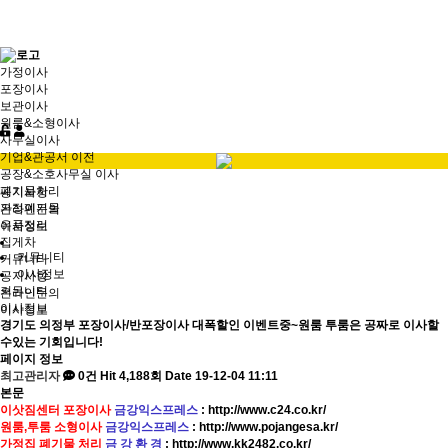
가정이사
포장이사
보관이사
원룸&소형이사
사무실이사
기업&관공서 이전
공장&소호사무실 이사
폐기물처리
공지사항
가정폐기물
온라인문의
유품정리
이사정보
집게차
커뮤니티
커뮤니티
이사정보
공지사항
커뮤니티
온라인문의
이사정보
이사정보
경기도 의정부 포장이사/반포장이사 대폭할인 이벤트중~원룸 투룸은 공짜로 이사할
수있는 기회입니다!
페이지 정보
최고관리자
0건
Hit 4,188회
Date 19-12-04 11:11
본문
이삿짐센터 포장이사
금강익스프레스
:
http://www.c24.co.kr/
원룸,투룸 소형이사
금강익스프레스
:
http://www.pojangesa.kr/
가정집 폐기물 처리
금 강 환 경
:
http://www.kk2482.co.kr/