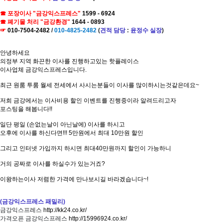
☎ 포장이사 "금강익스프레스"
1599 - 6924
☎ 폐기물 처리 "금강환경"
1644 - 0893
☞
010-7504-2482
/
010-4825-2482
(
견적 담당
:
윤정수 실장
)
안녕하세요
의정부 지역 화끈한 이사를 진행하고있는 핫플레이스
이사업체 금강익스프레스입니다.
최근 원룸 투룸 월세 전세에서 사시는분들이 이사를 많이하시는것같은데요~
저희 금강에서는 이사비용 할인 이벤트를 진행중이라 알려드리고자
포스팅을 해봅니다!!
일단 평일 (손없는날이 아닌날에) 이사를 하시고
오후에 이사를 하신다면!!! 5만원에서 최대 10만원 할인
그리고 인터넷 가입까지 하시면 최대40만원까지 할인이 가능하니
거의 공짜로 이사를 하실수가 있는거죠?
이왕하는이사 저렴한 가격에 만나보시길 바라겠습니다~!
(금강익스프레스 패밀리)
금강익스프레스
http://kk24.co.kr/
가격오픈 금강익스프레스
http://15996924.co.kr/