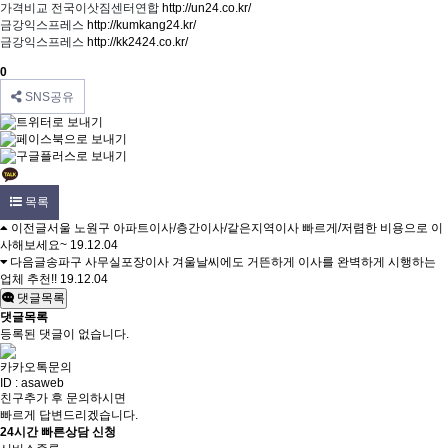
가격비교 전국이삿짐센터연합
http://un24.co.kr/
금강익스프레스
http://kumkang24.kr/
금강익스프레스
http://kk2424.co.kr/
0
SNS공유
목록
이전글
서울 노원구 아파트이사/층간이사/같은지역이사 빠르게/저렴한 비용으로 이
사해보세요~
19.12.04
다음글
송파구 사무실포장이사 겨울날씨에도 거뜬하게 이사를 완벽하게 시행하는
업체 추천!!
19.12.04
댓글목록
댓글목록
등록된 댓글이 없습니다.
카카오톡문의
ID : asaweb
친구추가 후 문의하시면
빠르게 답변드리겠습니다.
24시간 빠른상담 신청