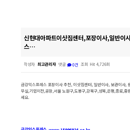
신현대아파트이삿짐센터,포장이사,일반이사
스…
작성자
최고관리자
댓글
조회
Hit 4,726회
0건
금강익스프레스 포장이사 추천, 이삿짐센터, 일반이사, 보관이사, 
무실,기업이전,공장,서울 노원구,도봉구,강북구,성북,은평,종로,중
세요.
금강익스프레스
www.15996924.co.kr