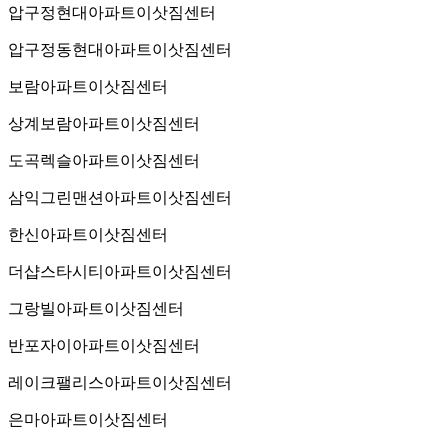
압구정현대아파트이삿짐센터
압구정동현대아파트이삿짐센터
보람아파트이삿짐센터
상계보람아파트이삿짐센터
도곡렉슬아파트이삿짐센터
삼익그린맨션아파트이삿짐센터
한신아파트이삿짐센터
더샵스타시티아파트이삿짐센터
그랑빌아파트이삿짐센터
반포자이아파트이삿짐센터
레이크팰리스아파트이삿짐센터
은마아파트이삿짐센터