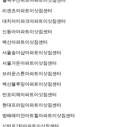
월곡두산위브아파트이삿짐센터
리센츠아파트이삿짐센터
대치아이파크아파트이삿짐센터
신동아아파트이삿짐센터
벽산아파트이삿짐센터
서울숲더샵아파트이삿짐센터
서울가든아파트이삿짐센터
브라운스톤아파트이삿짐센터
벽산블루밍아파트이삿짐센터
반포리체아파트이삿짐센터
현대프라임아파트이삿짐센터
방배래미안아트힐아파트이삿짐센터
신반포2차아파트이삿짐센터