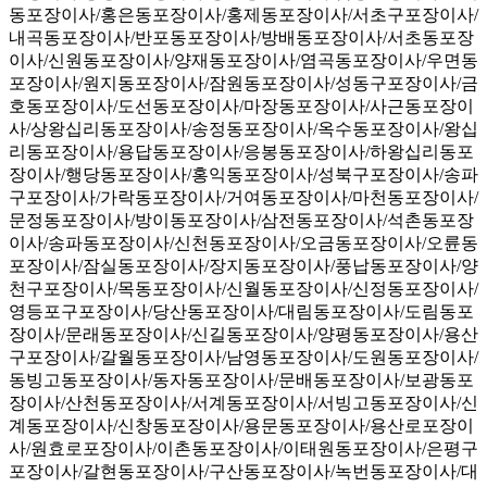
동포장이사/홍은동포장이사/홍제동포장이사/서초구포장이사/
내곡동포장이사/반포동포장이사/방배동포장이사/서초동포장
이사/신원동포장이사/양재동포장이사/염곡동포장이사/우면동
포장이사/원지동포장이사/잠원동포장이사/성동구포장이사/금
호동포장이사/도선동포장이사/마장동포장이사/사근동포장이
사/상왕십리동포장이사/송정동포장이사/옥수동포장이사/왕십
리동포장이사/용답동포장이사/응봉동포장이사/하왕십리동포
장이사/행당동포장이사/홍익동포장이사/성북구포장이사/송파
구포장이사/가락동포장이사/거여동포장이사/마천동포장이사/
문정동포장이사/방이동포장이사/삼전동포장이사/석촌동포장
이사/송파동포장이사/신천동포장이사/오금동포장이사/오륜동
포장이사/잠실동포장이사/장지동포장이사/풍납동포장이사/양
천구포장이사/목동포장이사/신월동포장이사/신정동포장이사/
영등포구포장이사/당산동포장이사/대림동포장이사/도림동포
장이사/문래동포장이사/신길동포장이사/양평동포장이사/용산
구포장이사/갈월동포장이사/남영동포장이사/도원동포장이사/
동빙고동포장이사/동자동포장이사/문배동포장이사/보광동포
장이사/산천동포장이사/서계동포장이사/서빙고동포장이사/신
계동포장이사/신창동포장이사/용문동포장이사/용산로포장이
사/원효로포장이사/이촌동포장이사/이태원동포장이사/은평구
포장이사/갈현동포장이사/구산동포장이사/녹번동포장이사/대