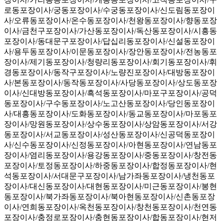
로동포장이사/궁동포장이사/수궁동포장이사/신도림동포장이
사/오류동포장이사/온수동포장이사/천왕동포장이사/향동포장
이사/금천구포장이사/가산동포장이사/독산동포장이사/시흥동
포장이사/동대문구포장이사/답십리동포장이사/신설동포장이
사/용두동포장이사/이문동포장이사/장안동포장이사/전농동포
장이사/제기동포장이사/청량리동포장이사/회기동포장이사/휘
경동포장이사/동작구포장이사/노량진포장이사/대방동포장이
사/본동포장이사/동작동포장이사/사당동포장이사/상도동포장
이사/신대방동포장이사/흑석동포장이사/마포구포장이사/공덕
동포장이사/구수동포장이사/노고산동포장이사/당인동포장이
사/대흥동포장이사/도화동포장이사/동교동포장이사/마포동포
장이사/망원동포장이사/상수동포장이사/상암동포장이사/서강
동포장이사/서교동포장이사/성산동포장이사/신공덕동포장이
사/신수동포장이사/신정동포장이사/아현동포장이사/연남동포
장이사/염리동포장이사/용강동포장이사/중동포장이사/창전동
포장이사/토정동포장이사/하중동포장이사/합정동포장이사/현
석동포장이사/서대문구포장이사/남가좌동포장이사/냉천동포
장이사/대신동포장이사/대현동포장이사/미근동포장이사/봉현
동포장이사/북가좌동포장이사/북아현동포장이사/신촌동포장
이사/연희동포장이사/옥천동포장이사/창천동포장이사/천연동
포장이사/충정로포장이사/충현동포장이사/합동포장이사/현저