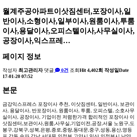
월계주공아파트이삿짐센터,포장이사,일
반이사,소형이사,일부이사,원룸이사,투룸
이사,용달이사,오피스텔이사,사무실이사,
공장이사,익스프레…
페이지 정보
작성자
최고관리자
댓글
0건
조회
Hit 4,402회
작성일
Date
17-01-20 07:52
본문
금강익스프레스 포장이사 추천, 이삿짐센터, 일반이사, 보관이
사, 용달이사, 반포장이사, 원룸이사, 투룸, 오피스텔, 소호사무
실이사, 공장이사, 기업이전 저렴한가격 합리적인 포장이사 이
삿짐센터,보관이사,원룸,사무실,기업이전,공장,서울 노원구,도
봉구,강북구,성북,은평,종로,중랑,동대문,중구,성동,용산,영등
포,강동,송파,강남,서대문,의정부,고양시 일산,의정부시,남양