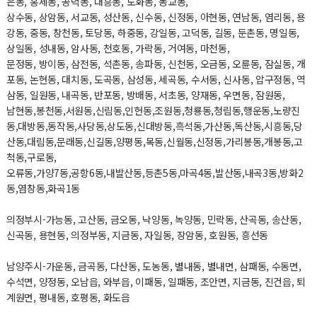
은동, 홍제동, 공덕동, 대흥동, 도화동, 동교동,
상수동, 상암동, 서교동, 성산동, 신수동, 신정동, 아현동, 연남동, 염리동, 용
강동, 중동, 창천동, 토당동, 하중동, 강일동, 고덕동, 길동, 둔촌동, 명일동,
상일동, 성내동, 암사동, 천호동, 가락동, 거여동, 마천동,
문정동, 방이동, 삼전동, 석촌동, 송파동, 신천동, 오금동, 오륜동, 잠실동, 개
포동, 논현동, 대치동, 도곡동, 삼성동, 세곡동, 수서동, 신사동, 압구정동, 역
삼동, 일원동, 내곡동, 반포동, 방배동, 서초동, 양재동, 우면동, 잠원동,
남현동,봉천동,서원동,신림동,인헌동,조원동,청룡동,청림동,행운동,노량진
동,대방동,동작동,사당동,상도동,신대방동,흑석동,가산동,독산동,시흥동,당
산동,대림동,문래동,신길동,양평동,목동,신월동,신정동,가리봉동,개봉동,고
척동,구로동,
오류동,가양7동,공항6동,내발산동,등촌5동,마곡4동,발산동,내곡3동,방화2
동,염창동,화곡1동
의정부시-가능동, 고산동, 금오동, 낙양동, 녹양동, 민락동, 산곡동, 송산동,
신곡동, 용현동, 의정부동, 지금동, 자일동, 장암동, 호원동, 흥선동
남양주시-가운동, 금곡동, 다산동, 도농동, 별내동, 별내면, 삼패동, 수동면,
수석면, 양정동, 오남읍, 와부읍, 이패동, 일패동, 조안면, 지금동, 진건읍, 퇴
계원면, 평내동, 호평동, 화도읍