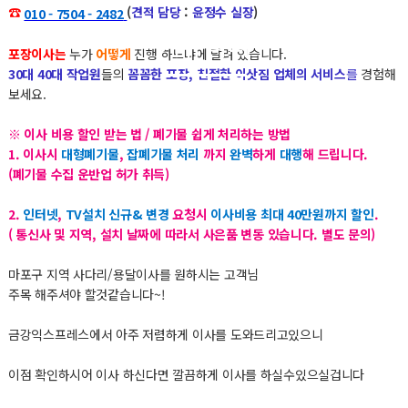
☎
(
견적 담당
:
윤정수 실장
)
010 - 7504 - 2482
커뮤니티
포장이사는
누가
어떻게
진행 하느냐에 달려 있습니다.
30대 40대 작업원
들의
꼼꼼한 포장, 친절한 이삿짐 업체의 서비스
를
경험해
보세요.
※ 이사 비용 할인 받는 법 / 폐기물 쉽게 처리하는 방법
1. 이사시
대형폐기물
,
잡폐기물 처리
까지
완벽
하게
대행
해 드립니다.
(폐기물 수집 운반업 허가 취득)
2.
인터넷
,
TV설치 신규& 변경
요청시
이사비용 최대 40만원까지 할인
.
( 통신사 및 지역, 설치 날짜에 따라서 사은품 변동 있습니다. 별도 문의)
마포구 지역 사다리/용달이사를 원하시는 고객님
주목 해주셔야 할것같습니다~!
금강익스프레스에서 아주 저렴하게 이사를 도와드리고있으니
이점 확인하시어 이사 하신다면 깔끔하게 이사를 하실수있으실겁니다