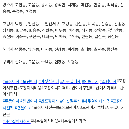
양주시-고암동, 고읍동, 광사동, 광적면, 덕계동, 마전동, 만송동, 백석읍, 삼
숭동, 옥정동, 율정동
고양시-덕양구, 일산동구, 일산서구, 고양동, 관산동, 내곡동, 삼숭동, 삼송동,
성사동, 원당동, 원흥동, 신원동, 마두동, 백석동, 식사동, 장항동, 정발산동,
중산동, 가좌동, 구산동, 대화동, 덕이동, 주엽동, 탄현동, 일산동, 송산동
하남시-덕풍동, 망월동, 미사동, 신장동, 위례동, 초이동, 초일동, 풍산동
구리시-갈매동, 교문동, 수택동, 인창동, 토평동
#포장
#포장이사
#보관이사
#이삿짐센터
#사무실이사
#원룸이사
#소형이사
이사추천#포장이사비용#포장이사가격#보관이사추천#보관이사가격#보관
이사업체
#투룸이사
#일반이사
#반포장이사
#이삿짐추천
#사무실이사비용
#포장이
#포장이사전문#보장보관이사#보관이사업체#사무실이사
사견적
#용달이사
전문
#사무실이사비용#사무실이사가격
#사무실이사추천