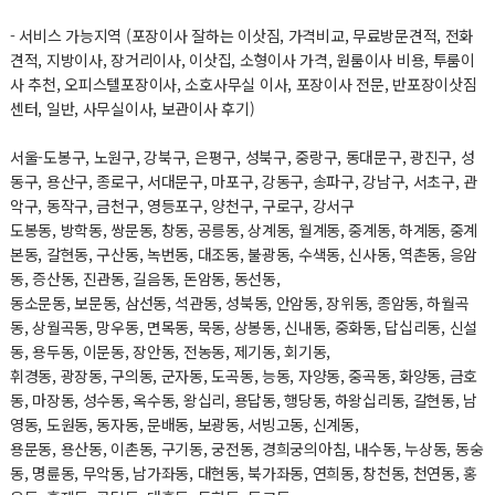
- 서비스 가능지역 (포장이사 잘하는 이삿짐, 가격비교, 무료방문견적, 전화
견적, 지방이사, 장거리이사, 이삿집, 소형이사 가격, 원룸이사 비용, 투룸이
사 추천, 오피스텔포장이사, 소호사무실 이사, 포장이사 전문, 반포장이삿짐
센터, 일반, 사무실이사, 보관이사 후기)
서울-도봉구, 노원구, 강북구, 은평구, 성북구, 중랑구, 동대문구, 광진구, 성
동구, 용산구, 종로구, 서대문구, 마포구, 강동구, 송파구, 강남구, 서초구, 관
악구, 동작구, 금천구, 영등포구, 양천구, 구로구, 강서구
도봉동, 방학동, 쌍문동, 창동, 공릉동, 상계동, 월계동, 중계동, 하계동, 중계
본동, 갈현동, 구산동, 녹번동, 대조동, 불광동, 수색동, 신사동, 역촌동, 응암
동, 증산동, 진관동, 길음동, 돈암동, 동선동,
동소문동, 보문동, 삼선동, 석관동, 성북동, 안암동, 장위동, 종암동, 하월곡
동, 상월곡동, 망우동, 면목동, 묵동, 상봉동, 신내동, 중화동, 답십리동, 신설
동, 용두동, 이문동, 장안동, 전농동, 제기동, 회기동,
휘경동, 광장동, 구의동, 군자동, 도곡동, 능동, 자양동, 중곡동, 화양동, 금호
동, 마장동, 성수동, 옥수동, 왕십리, 용답동, 행당동, 하왕십리동, 갈현동, 남
영동, 도원동, 동자동, 문배동, 보광동, 서빙고동, 신계동,
용문동, 용산동, 이촌동, 구기동, 궁전동, 경희궁의아침, 내수동, 누상동, 동숭
동, 명륜동, 무악동, 남가좌동, 대현동, 북가좌동, 연희동, 창천동, 천연동, 홍