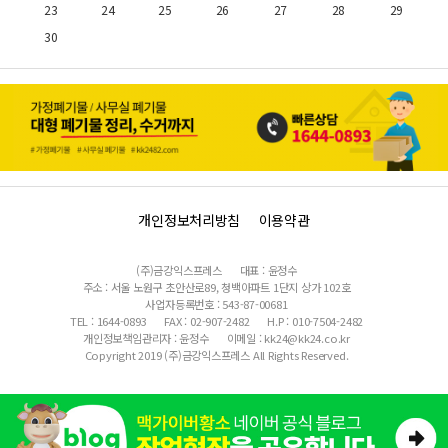
23
24
25
26
27
28
29
30
31
개인정보처리방침
이용약관
(주)금강익스프레스
대표 : 윤정수
주소 : 서울 노원구 초안산로89, 청백아파트 1단지 상가 102호
사업자등록번호 : 543-87-00681
TEL : 1644-0893
FAX : 02-907-2482
H.P : 010-7504-2482
개인정보책임관리자 : 윤정수
이메일 : kk24@kk24.co.kr
Copyright 2019 (주)금강익스프레스 All Rights Reserved.