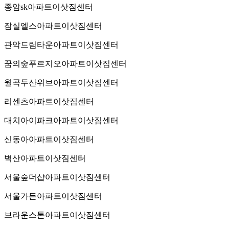
종암sk아파트이삿짐센터
잠실엘스아파트이삿짐센터
관악드림타운아파트이삿짐센터
꿈의숲푸르지오아파트이삿짐센터
월곡두산위브아파트이삿짐센터
리센츠아파트이삿짐센터
대치아이파크아파트이삿짐센터
신동아아파트이삿짐센터
벽산아파트이삿짐센터
서울숲더샵아파트이삿짐센터
서울가든아파트이삿짐센터
브라운스톤아파트이삿짐센터