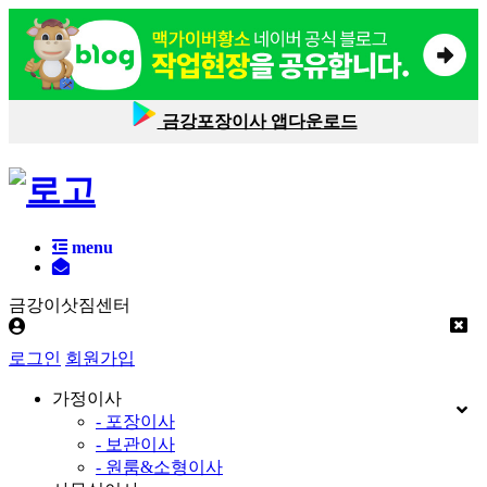
금강포장이사 앱다운로드
menu
금강이삿짐센터
로그인
회원가입
가정이사
- 포장이사
- 보관이사
- 원룸&소형이사