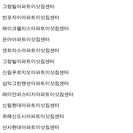
그랑빌아파트이삿짐센터
반포자이아파트이삿짐센터
레이크팰리스아파트이삿짐센터
은마아파트이삿짐센터
센트라스아파트이삿짐센터
그랑빌아파트이삿짐센터
신림푸르지오아파트이삿짐센터
삼익그린맨션아파트이삿짐센터
래미안퍼스티지아파트이삿짐센터
신림현대아파트이삿짐센터
위례신도시아파트이삿짐센터
선사현대아파트이삿짐센터