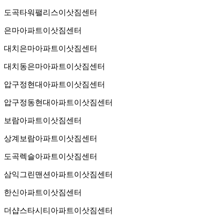
도곡타워팰리스이삿짐센터
은마아파트이삿짐센터
대치은마아파트이삿짐센터
대치동은마아파트이삿짐센터
압구정현대아파트이삿짐센터
압구정동현대아파트이삿짐센터
보람아파트이삿짐센터
상계보람아파트이삿짐센터
도곡렉슬아파트이삿짐센터
삼익그린맨션아파트이삿짐센터
한신아파트이삿짐센터
더샵스타시티아파트이삿짐센터