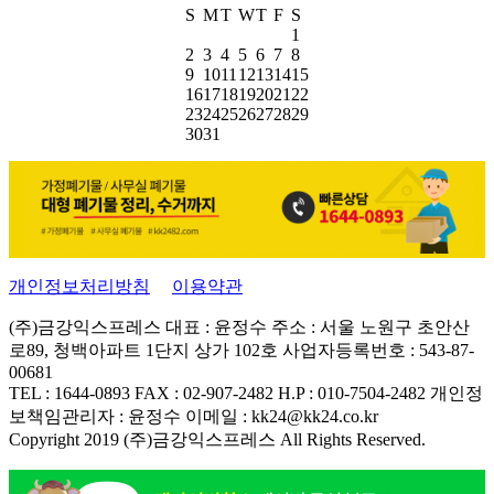
S
M
T
W
T
F
S
1
2
3
4
5
6
7
8
9
10
11
12
13
14
15
16
17
18
19
20
21
22
23
24
25
26
27
28
29
30
31
개인정보처리방침
이용약관
(주)금강익스프레스
대표 : 윤정수
주소 : 서울 노원구 초안산
로89, 청백아파트 1단지 상가 102호
사업자등록번호 : 543-87-
00681
TEL : 1644-0893
FAX : 02-907-2482
H.P : 010-7504-2482
개인정
보책임관리자 : 윤정수
이메일 : kk24@kk24.co.kr
Copyright 2019 (주)금강익스프레스 All Rights Reserved.