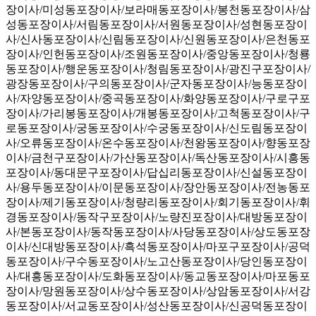
장이사/미성동포장이사/보라매동포장이사/봉천동포장이사/삼
성동포장이사/서림동포장이사/서원동포장이사/성현동포장이
사/신사동포장이사/신림동포장이사/신원동포장이사/은천동포
장이사/인헌동포장이사/조원동포장이사/중앙동포장이사/청룡
동포장이사/행운동포장이사/청림동포장이사/광진구포장이사/
광장동포장이사/구의동포장이사/군자동포장이사/능동포장이
사/자양동포장이사/중곡동포장이사/화양동포장이사/구로구포
장이사/가리봉동포장이사/개봉동포장이사/고척동포장이사/구
로동포장이사/궁동포장이사/수궁동포장이사/신도림동포장이
사/오류동포장이사/온수동포장이사/천왕동포장이사/향동포장
이사/금천구포장이사/가산동포장이사/독산동포장이사/시흥동
포장이사/동대문구포장이사/답십리동포장이사/신설동포장이
사/용두동포장이사/이문동포장이사/장안동포장이사/전농동포
장이사/제기동포장이사/청량리동포장이사/회기동포장이사/휘
경동포장이사/동작구포장이사/노량진포장이사/대방동포장이
사/본동포장이사/동작동포장이사/사당동포장이사/상도동포장
이사/신대방동포장이사/흑석동포장이사/마포구포장이사/공덕
동포장이사/구수동포장이사/노고산동포장이사/당인동포장이
사/대흥동포장이사/도화동포장이사/동교동포장이사/마포동포
장이사/망원동포장이사/상수동포장이사/상암동포장이사/서강
동포장이사/서교동포장이사/성산동포장이사/신공덕동포장이