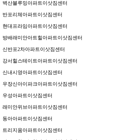
벽산블루밍아파트이삿짐센터
반포리체아파트이삿짐센터
현대프라임아파트이삿짐센터
방배래미안아트힐아파트이삿짐센터
신반포2차아파트이삿짐센터
강서힐스테이트아파트이삿짐센터
신내시영아파트이삿짐센터
우장신아이파크아파트이삿짐센터
우성아파트이삿짐센터
래미안위브아파트이삿짐센터
동아아파트이삿짐센터
트리지움아파트이삿짐센터