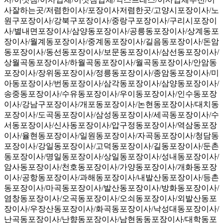
사잘하는곳/저렴한이사/포장이사저렴한곳/고양시포장이사/노
원구포장이사/강북구포장이사/중랑구포장이사/구리시포장이
사/별내면포장이사/삼양동포장이사/공릉동포장이사/상계동포
장이사/월계동포장이사/중계동포장이사/길음동포장이사/돈암
동포장이사/동선동포장이사/보문동포장이사/삼선동포장이사/
상월곡동포장이사/하월곡동포장이사/월곡동포장이사/안암동
포장이사/장위동포장이사/정릉동포장이사/종암동포장이사/미
아동포장이사/번동포장이사/삼각동포장이사/삼양동포장이사/
송중동포장이사/수유동포장이사/우이동포장이사/인수동포장
이사/강남구포장이사/개포동포장이사/논현동포장이사/대치동
포장이사/도곡동포장이사/삼성동포장이사/세곡동포장이사/수
서동포장이사/신사동포장이사/압구정동포장이사/역삼동포장
이사/율현동포장이사/일원동포장이사/자곡동포장이사/청담동
포장이사/강일동포장이사/고덕동포장이사/길동포장이사/둔촌
동포장이사/명일동포장이사/상일동포장이사/성내동포장이사/
암사동포장이사/천호동포장이사/가양동포장이사/개화동포장
이사/공항동포장이사/과해동포장이사/내발산동포장이사/등촌
동포장이사/마곡동포장이사/발산동포장이사/방화동포장이사/
염창동포장이사/오곡동포장이사/오쇠동포장이사/외발산동포
장이사/우장산동포장이사/화곡동포장이사/낙성대동포장이사/
난곡동포장이사/난향동포장이사/남현동동포장이사/대학동포