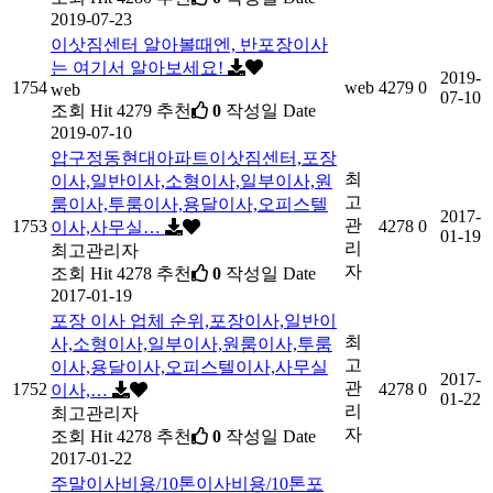
2019-07-23
이삿짐센터 알아볼때엔, 반포장이사
는 여기서 알아보세요!
2019-
1754
web
4279
0
web
07-10
조회
Hit 4279
추천
0
작성일
Date
2019-07-10
압구정동현대아파트이삿짐센터,포장
최
이사,일반이사,소형이사,일부이사,원
고
룸이사,투룸이사,용달이사,오피스텔
2017-
관
1753
4278
0
이사,사무실…
01-19
리
최고관리자
자
조회
Hit 4278
추천
0
작성일
Date
2017-01-19
포장 이사 업체 순위,포장이사,일반이
최
사,소형이사,일부이사,원룸이사,투룸
고
이사,용달이사,오피스텔이사,사무실
2017-
관
1752
4278
0
이사,…
01-22
리
최고관리자
자
조회
Hit 4278
추천
0
작성일
Date
2017-01-22
주말이사비용/10톤이사비용/10톤포