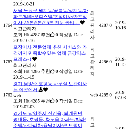
2019-10-21
서울 노원구 월계동/공릉동/상계동/아
최
파트/빌라/오피스텔/포장이사/반포장
고
이사 2.5톤/5톤/7.5톤 전문 싼업…
2019-
1764
관
4287
0
10-16
최고관리자
리
조회
Hit 4287
추천
0
작성일
Date
자
2019-10-16
포장이사 전문업체 추천 서비스와 가
최
격까지 만족할수있는 업체 금강익스
고
프레스~!
2019-
1763
관
4286
0
11-15
최고관리자
리
조회
Hit 4286
추천
0
작성일
Date
자
2019-11-15
경기 남양주 호평동 사무실 보관이사
는 이곳에서
2019-
1762
web
4285
0
web
07-03
조회
Hit 4285
추천
0
작성일
Date
2019-07-03
경기도 남양주시 진건읍, 퇴계원면,
최
평내동, 호평동, 화도읍 아파트/빌라/
고
주택/사다리차/용달이사/큰 트럭이
2019-