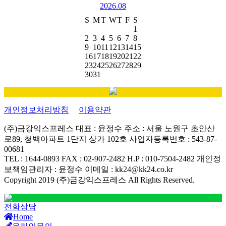
2026.08
S
M
T
W
T
F
S
1
2
3
4
5
6
7
8
9
10
11
12
13
14
15
16
17
18
19
20
21
22
23
24
25
26
27
28
29
30
31
개인정보처리방침
이용약관
(주)금강익스프레스
대표 : 윤정수
주소 : 서울 노원구 초안산
로89, 청백아파트 1단지 상가 102호
사업자등록번호 : 543-87-
00681
TEL : 1644-0893
FAX : 02-907-2482
H.P : 010-7504-2482
개인정
보책임관리자 : 윤정수
이메일 : kk24@kk24.co.kr
Copyright 2019 (주)금강익스프레스 All Rights Reserved.
전화상담
Home