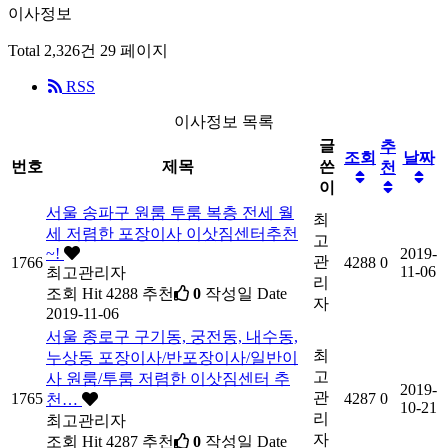
이사정보
Total 2,326건
29 페이지
RSS
이사정보 목록
글
추
조회
날짜
번호
제목
쓴
천
이
서울 송파구 원룸 투룸 복층 전세 월
최
세 저렴한 포장이사 이삿짐센터추천
고
~!
2019-
관
1766
4288
0
11-06
최고관리자
리
조회
Hit 4288
추천
0
작성일
Date
자
2019-11-06
서울 종로구 구기동, 궁전동, 내수동,
최
누상동 포장이사/반포장이사/일반이
고
사 원룸/투룸 저렴한 이삿짐센터 추
2019-
관
1765
4287
0
천…
10-21
리
최고관리자
자
조회
Hit 4287
추천
0
작성일
Date