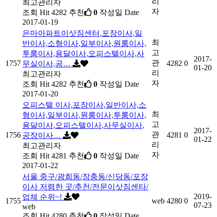
리
최고관리자
자
조회
Hit 4282
추천
0
작성일
Date
2017-01-19
은마아파트이삿짐센터,포장이사,일
최
반이사,소형이사,일부이사,원룸이사,
고
투룸이사,용달이사,오피스텔이사,사
2017-
관
1757
4282
0
무실이사,공…
01-20
리
최고관리자
자
조회
Hit 4282
추천
0
작성일
Date
2017-01-20
오피스텔 이사,포장이사,일반이사,소
최
형이사,일부이사,원룸이사,투룸이사,
고
용달이사,오피스텔이사,사무실이사,
2017-
관
1756
4281
0
공장이사…
01-22
리
최고관리자
자
조회
Hit 4281
추천
0
작성일
Date
2017-01-22
서울 중구/광희동/장충동/신당동/포장
이사 저렴한 곳/추천/전문이삿짐센타/
2019-
업체 순위~!
1755
web
4280
0
07-23
web
조회
Hit 4280
추천
0
작성일
Date