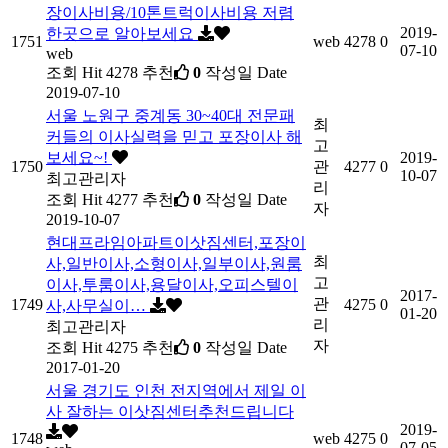
장이사비용/10톤트럭이사비용 저렴
2019-
한곳으로 알아보세요
1751
web
4278
0
07-10
web
조회
Hit 4278
추천
0
작성일
Date
2019-07-10
서울 노원구 중계동 30~40대 전문패
최
커들의 이사실력을 믿고 포장이사 해
고
보세요~!
2019-
1750
관
4277
0
10-07
최고관리자
리
조회
Hit 4277
추천
0
작성일
Date
자
2019-10-07
현대프라임아파트이삿짐센터,포장이
최
사,일반이사,소형이사,일부이사,원룸
고
이사,투룸이사,용달이사,오피스텔이
2017-
관
1749
4275
0
사,사무실이…
01-20
리
최고관리자
자
조회
Hit 4275
추천
0
작성일
Date
2017-01-20
서울 경기도 인천 전지역에서 제일 이
사 잘하는 이삿짐센터추천드립니다
2019-
1748
web
4275
0
07-05