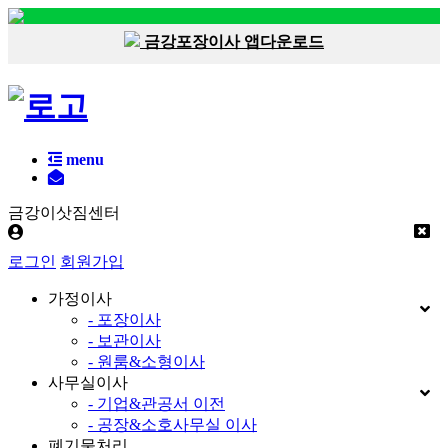
금강포장이사 앱다운로드
menu
금강이삿짐센터
로그인
회원가입
가정이사
- 포장이사
- 보관이사
- 원룸&소형이사
사무실이사
- 기업&관공서 이전
- 공장&소호사무실 이사
폐기물처리