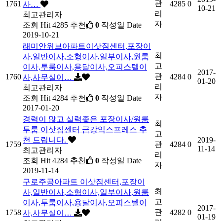
관
1761
4285
0
사…
10-21
리
최고관리자
자
조회
Hit 4285
추천
0
작성일
Date
2019-10-21
래미안위브아파트이삿짐센터,포장이
최
사,일반이사,소형이사,일부이사,원룸
고
이사,투룸이사,용달이사,오피스텔이
2017-
관
1760
4284
0
사,사무실이…
01-20
리
최고관리자
자
조회
Hit 4284
추천
0
작성일
Date
2017-01-20
경력이 많고 실력좋은 포장이사/원룸
최
투룸 이삿짐센터 금강익스프레스 추
고
천 드립니다.
2019-
1759
관
4284
0
11-14
최고관리자
리
조회
Hit 4284
추천
0
작성일
Date
자
2019-11-14
구로주공아파트 이삿짐센터,포장이
최
사,일반이사,소형이사,일부이사,원룸
고
이사,투룸이사,용달이사,오피스텔이
2017-
관
1758
4282
0
사,사무실이…
01-19