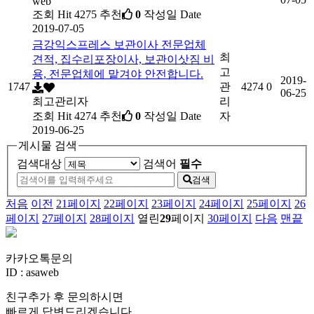
web
조회
Hit 4275
추천
0
작성일
Date
2019-07-05
금강익스프레스 보관이사 전문업체
최
견적, 집수리포장이사, 보관이삿짐 비
고
용, 전문업체에 맡겨야 안전합니다.
2019-
1747
관
4274
0
06-25
최고관리자
리
조회
Hit 4274
추천
0
작성일
Date
자
2019-06-25
게시물 검색
검색대상
검색어
필수
검색
처음
이전
21
페이지
22
페이지
23
페이지
24
페이지
25
페이지
26
페이지
27
페이지
28
페이지
열린
29
페이지
30
페이지
다음
맨끝
카카오톡문의
ID : asaweb
친구추가 후 문의하시면
빠르게 답변드리겠습니다.