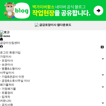
금강포장이사 앱다운로드
menu
금강이삿짐센터
로그인
회원가입
가정이사
- 포장이사
- 보관이사
- 원룸&소형이사
사무실이사
- 기업&관공서 이전
- 공장&소호사무실 이사
폐기물처리
- 가정폐기물
- 유품정리
- 집게차
커뮤니티
- 공지사항