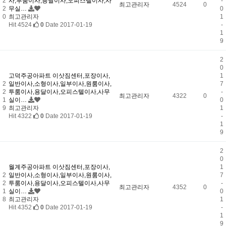
2
사,투룸이사,용달이사,오피스텔이사,사
-
최고관리자
4524
0
2
무실…
0
0
최고관리자
1
Hit 4524
0
Date 2017-01-19
-
1
9
2
0
고덕주공아파트 이삿짐센터,포장이사,
1
2
일반이사,소형이사,일부이사,원룸이사,
7
2
투룸이사,용달이사,오피스텔이사,사무
-
최고관리자
4322
0
1
실이…
0
9
최고관리자
1
Hit 4322
0
Date 2017-01-19
-
1
9
2
0
월계주공아파트 이삿짐센터,포장이사,
1
2
일반이사,소형이사,일부이사,원룸이사,
7
2
투룸이사,용달이사,오피스텔이사,사무
-
최고관리자
4352
0
1
실이…
0
8
최고관리자
1
Hit 4352
0
Date 2017-01-19
-
1
9