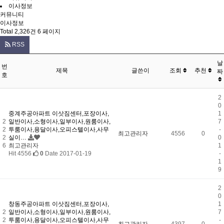
이사정보
커뮤니티
이사정보
Total 2,326건
6 페이지
RSS
날
번
제목
글쓴이
조회
추천
짜
호
2
0
중계주공아파트 이삿짐센터,포장이사,
1
2
일반이사,소형이사,일부이사,원룸이사,
7
2
투룸이사,용달이사,오피스텔이사,사무
-
최고관리자
4556
0
2
실이…
0
6
최고관리자
1
Hit 4556
0
Date 2017-01-19
-
1
9
2
0
창동주공아파트 이삿짐센터,포장이사,
1
2
일반이사,소형이사,일부이사,원룸이사,
7
2
투룸이사,용달이사,오피스텔이사,사무
-
최고관리자
4397
0