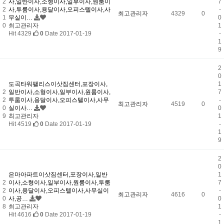
2
사,일반이사,소형이사,일부이사,원룸이
7
2
사,투룸이사,용달이사,오피스텔이사,사
-
최고관리자
4329
0
1
무실이…
0
0
최고관리자
1
Hit 4329
0
Date 2017-01-19
-
1
9
2
0
도곡타워팰리스이삿짐센터,포장이사,
1
2
일반이사,소형이사,일부이사,원룸이사,
7
2
투룸이사,용달이사,오피스텔이사,사무
-
최고관리자
4519
0
0
실이사…
0
9
최고관리자
1
Hit 4519
0
Date 2017-01-19
-
1
9
2
0
은마아파트이삿짐센터,포장이사,일반
1
2
이사,소형이사,일부이사,원룸이사,투룸
7
2
이사,용달이사,오피스텔이사,사무실이
-
최고관리자
4616
0
0
사,공…
0
8
최고관리자
1
Hit 4616
0
Date 2017-01-19
-
1