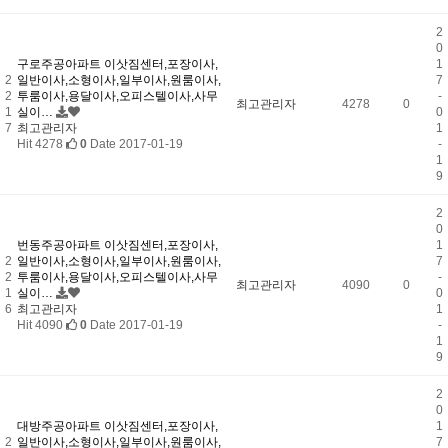
2
0
구로주공아파트 이삿짐센터,포장이사,
1
2
일반이사,소형이사,일부이사,원룸이사,
7
2
투룸이사,용달이사,오피스텔이사,사무
-
최고관리자
4278
0
1
실이…
0
7
최고관리자
1
Hit 4278
0
Date 2017-01-19
-
1
9
2
0
번동주공아파트 이삿짐센터,포장이사,
1
2
일반이사,소형이사,일부이사,원룸이사,
7
2
투룸이사,용달이사,오피스텔이사,사무
-
최고관리자
4090
0
1
실이…
0
6
최고관리자
1
Hit 4090
0
Date 2017-01-19
-
1
9
2
0
대방주공아파트 이삿짐센터,포장이사,
1
2
일반이사,소형이사,일부이사,원룸이사,
7